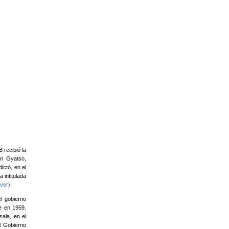
 recibió la
n Gyatso,
ictó, en el
 intitulada
(ver)
el gobierno
se en 1959.
ala, en el
l Gobierno