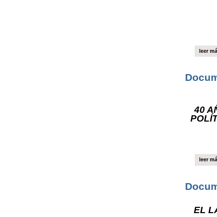
leer m
Docum
40 A
POLÍ
leer m
Docume
EL L