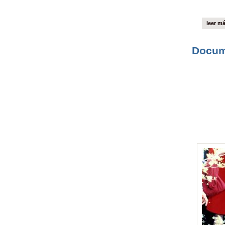
leer m
Docum