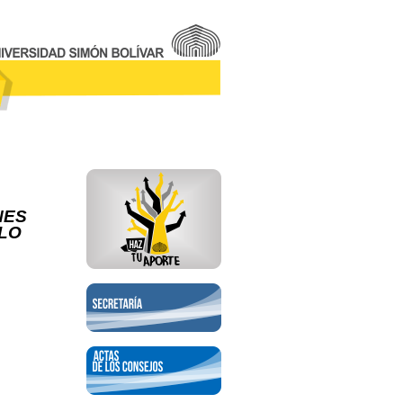
NES
LLO