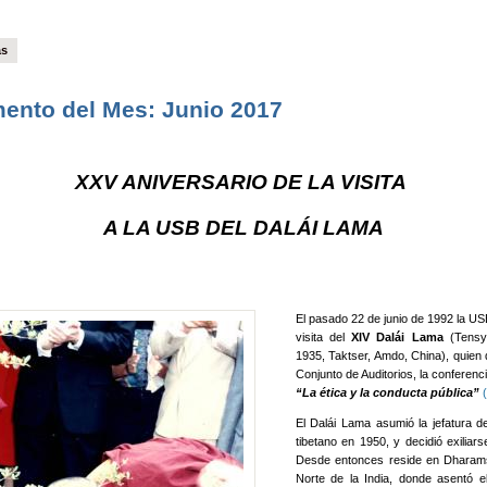
ás
ento del Mes: Junio 2017
XXV ANIVERSARIO DE LA VISITA
A LA USB DEL DALÁI LAMA
El pasado 22 de junio de 1992 la USB
visita del
XIV Dalái Lama
(Tensy
1935, Taktser, Amdo, China), quien d
Conjunto de Auditorios, la conferencia
“La ética y la conducta pública”
El Dalái Lama asumió la jefatura d
tibetano en 1950, y decidió exiliar
Desde entonces reside en Dharams
Norte de la India, donde asentó e