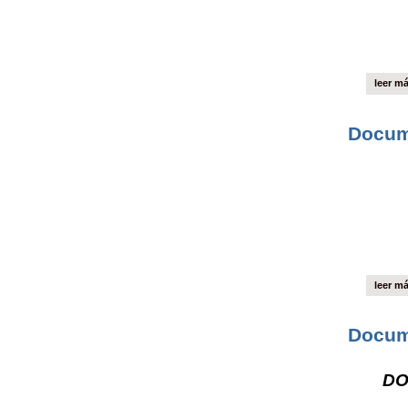
leer m
Docume
leer m
Docum
DO