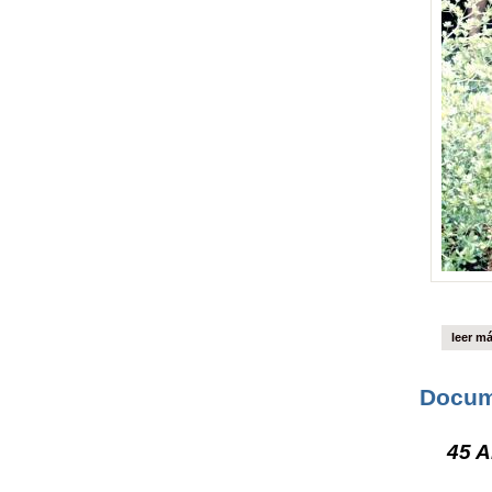
leer m
Docum
45 